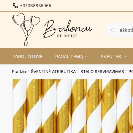
Skip
Skip
+37068835965
to
to
navigation
content
Ieškoti:
Ieškoti
PARDUOTUVĖ
PAGAL TEMĄ
ŠVENTĖS
Pradžia
ŠVENTINĖ ATRIBUTIKA
STALO SERVIRAVIMAS
PO
/
/
/