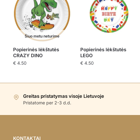
Šiuo metu neturime
Popierinės lėkštutės
Popierinės lėkštutės
CRAZY DINO
LEGO
€
4.50
€
4.50
Greitas pristatymas visoje Lietuvoje
Pristatome per 2-3 d.d.
KONTAKTAI