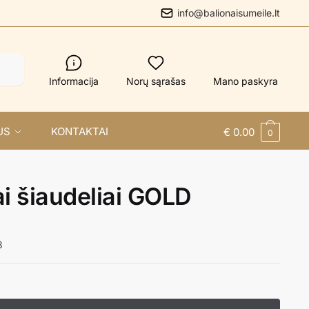
info@balionaisumeile.lt
Informacija
Norų sąrašas
Mano paskyra
US
KONTAKTAI
€
0.00
0
ai šiaudeliai GOLD
8