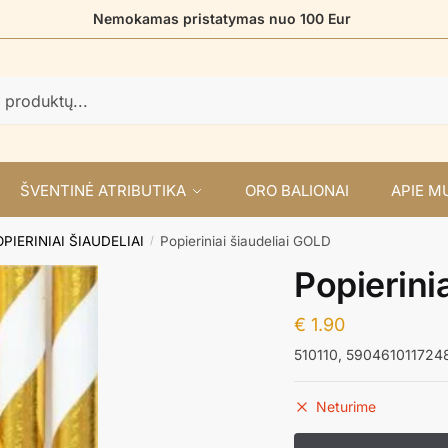
Nemokamas pristatymas nuo 100 Eur
ŠVENTINĖ ATRIBUTIKA
ORO BALIONAI
APIE M
PIERINIAI ŠIAUDELIAI
Popieriniai šiaudeliai GOLD
/
Popierini
€
1.90
510110, 590461011724
Neturime