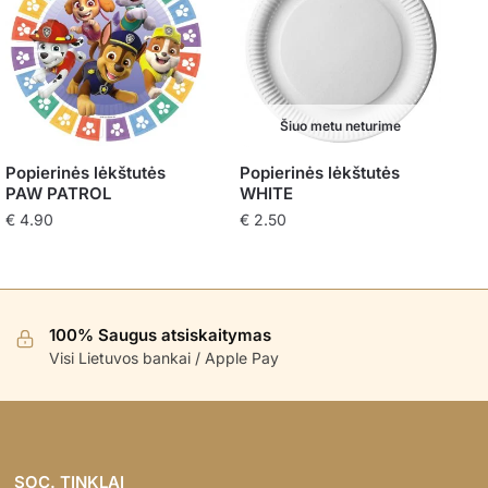
Šiuo metu neturime
Popierinės lėkštutės
Popierinės lėkštutės
PAW PATROL
WHITE
€
4.90
€
2.50
100% Saugus atsiskaitymas
Visi Lietuvos bankai / Apple Pay
SOC. TINKLAI