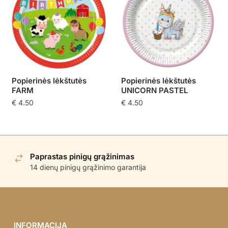
Popierinės lėkštutės
Popierinės lėkštutės
FARM
UNICORN PASTEL
€
4.50
€
4.50
Paprastas pinigų grąžinimas
14 dienų pinigų grąžinimo garantija
INFORMACIJA