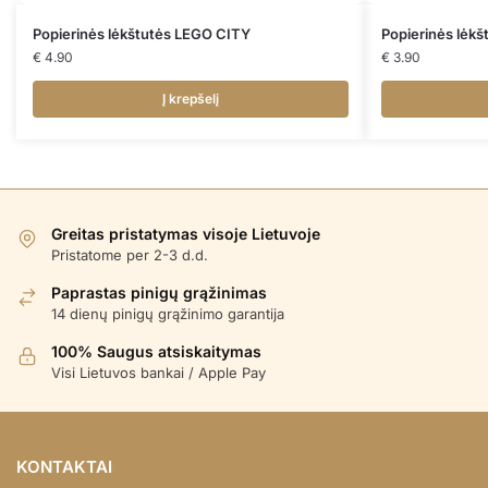
Popierinės lėkštutės LEGO CITY
Popierinės lėk
€
4.90
€
3.90
Į krepšelį
Greitas pristatymas visoje Lietuvoje
Pristatome per 2-3 d.d.
Paprastas pinigų grąžinimas
14 dienų pinigų grąžinimo garantija
100% Saugus atsiskaitymas
Visi Lietuvos bankai / Apple Pay
KONTAKTAI