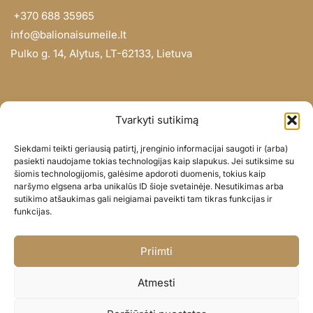
+370 688 35965
info@balionaisumeile.lt
Pulko g. 14, Alytus, LT-62133, Lietuva
INFORMACIJA
Tvarkyti sutikimą
Apie mus
Siekdami teikti geriausią patirtį, įrenginio informacijai saugoti ir (arba)
Didmena
pasiekti naudojame tokias technologijas kaip slapukus. Jei sutiksime su
šiomis technologijomis, galėsime apdoroti duomenis, tokius kaip
Darbų portfolio
naršymo elgsena arba unikalūs ID šioje svetainėje. Nesutikimas arba
Privatumo politika
sutikimo atšaukimas gali neigiamai paveikti tam tikras funkcijas ir
funkcijas.
Parduotuvės politika
SOC. TINKLAI
Priimti
Facebook
Atmesti
Instagram