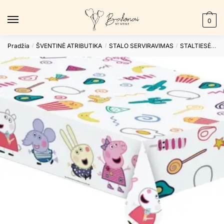
Skip
Skip
to
to
0
navigation
content
Pradžia
ŠVENTINĖ ATRIBUTIKA
STALO SERVIRAVIMAS
STALTIESĖS
/
/
/