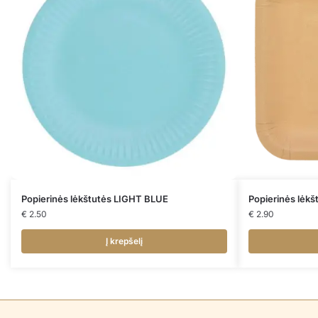
Popierinės lėkštutės LIGHT BLUE
Popierinės lėk
€
2.50
€
2.90
Į krepšelį