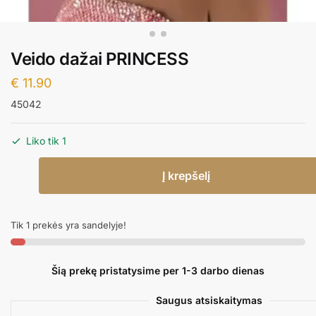
Veido dažai PRINCESS
€
11.90
45042
Liko tik 1
produkto
Į krepšelį
kiekis:
Veido
dažai
Tik 1 prekės yra sandelyje!
PRINCESS
Šią prekę pristatysime per 1-3 darbo dienas
Saugus atsiskaitymas