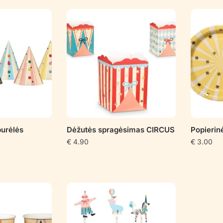
pagal
populiarumą
purėlės
Dėžutės spragėsimas CIRCUS
Popierin
€
4.90
€
3.00