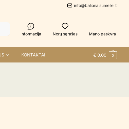
info@balionaisumeile.lt
Informacija
Norų sąrašas
Mano paskyra
US
KONTAKTAI
€
0.00
0