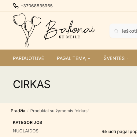
Skip
Skip
+37068835965
to
to
navigation
content
Ieškoti:
Ieškoti
PARDUOTUVĖ
PAGAL TEMĄ
ŠVENTĖS
CIRKAS
Pradžia
Produktai su žymomis “cirkas”
/
KATEGORIJOS
NUOLAIDOS