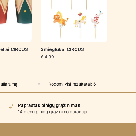
deliai CIRCUS
Smiegtukai CIRCUS
€
4.90
Rūšiuojama
Rodomi visi rezultatai: 6
pagal
populiarumą
Paprastas pinigų grąžinimas
14 dienų pinigų grąžinimo garantija