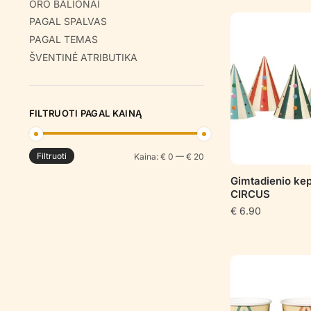
ORO BALIONAI
PAGAL SPALVAS
PAGAL TEMAS
ŠVENTINĖ ATRIBUTIKA
FILTRUOTI PAGAL KAINĄ
Filtruoti
Min
Maks
Kaina:
€ 0
—
€ 20
kaina
kaina
Gimtadienio ke
CIRCUS
€
6.90