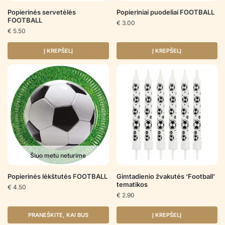
Popierinės servetėlės
Popieriniai puodeliai FOOTBALL
FOOTBALL
€
3.00
€
5.50
Į KREPŠELĮ
Į KREPŠELĮ
Šiuo metu neturime
Popierinės lėkštutės FOOTBALL
Gimtadienio žvakutės ‘Football’
tematikos
€
4.50
€
2.90
PRANEŠKITE, KAI BUS
Į KREPŠELĮ