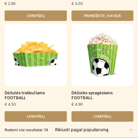
€
2.90
€
3.00
Į KREPŠELĮ
PRANEŠKITE, KAI BUS
Dėžutės traškučiams
Dėžutės spragėsiams
FOOTBALL
FOOTBALL
€
4.50
€
4.90
Į KREPŠELĮ
Į KREPŠELĮ
Rūšiuojama
Rodomi visi rezultatai: 14
pagal