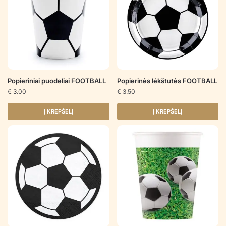
Popieriniai puodeliai FOOTBALL
Popierinės lėkštutės FOOTBALL
€
3.00
€
3.50
Į KREPŠELĮ
Į KREPŠELĮ