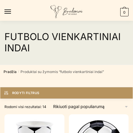
Skip
Skip
to
to
0
navigation
content
FUTBOLO VIENKARTINIAI
INDAI
Pradžia
Produktai su žymomis “futbolo vienkartiniai indai”
/
RODYTI FILTRUS
Rūšiuojama
Rodomi visi rezultatai: 14
pagal
populiarumą