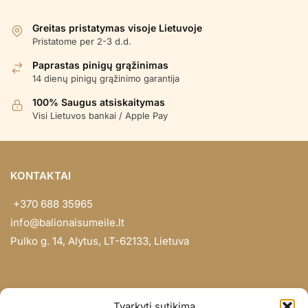
populiarumą
Greitas pristatymas visoje Lietuvoje
Pristatome per 2-3 d.d.
Paprastas pinigų grąžinimas
14 dienų pinigų grąžinimo garantija
100% Saugus atsiskaitymas
Visi Lietuvos bankai / Apple Pay
KONTAKTAI
+370 688 35965
info@balionaisumeile.lt
Pulko g. 14, Alytus, LT-62133, Lietuva
INFORMACIJA
Tvarkyti sutikimą