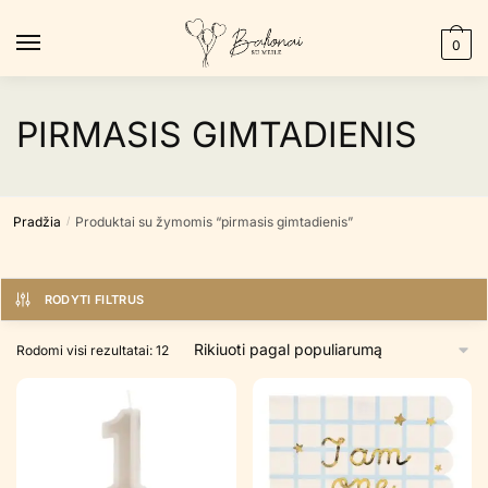
Skip
Skip
to
to
0
navigation
content
PIRMASIS GIMTADIENIS
Pradžia
Produktai su žymomis “pirmasis gimtadienis”
/
RODYTI FILTRUS
Rūšiuojama
Rodomi visi rezultatai: 12
pagal
populiarumą