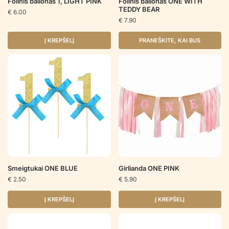
Folinis balionas 1, LIGHT PINK
Folinis balionas ONE WITH
TEDDY BEAR
€
6.00
€
7.90
Į KREPŠELĮ
PRANEŠKITE, KAI BUS
Smeigtukai ONE BLUE
Girlianda ONE PINK
€
2.50
€
5.90
Į KREPŠELĮ
Į KREPŠELĮ