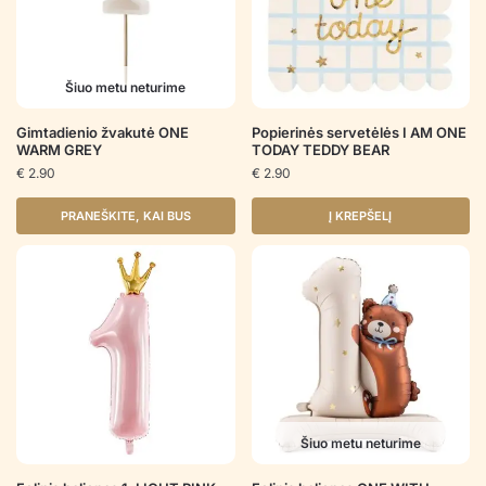
Šiuo metu neturime
Gimtadienio žvakutė ONE
Popierinės servetėlės I AM ONE
WARM GREY
TODAY TEDDY BEAR
€
2.90
€
2.90
PRANEŠKITE, KAI BUS
Į KREPŠELĮ
Šiuo metu neturime