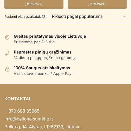
was:
is:
was:
is:
Į KREPŠELĮ
Į KREPŠELĮ
€ 24.50.
€ 19.90.
€ 24.50.
€ 19.90.
Rūšiuojama
Rodomi visi rezultatai: 12
pagal
populiarumą
Greitas pristatymas visoje Lietuvoje
Pristatome per 2-3 d.d.
Paprastas pinigų grąžinimas
14 dienų pinigų grąžinimo garantija
100% Saugus atsiskaitymas
Visi Lietuvos bankai / Apple Pay
KONTAKTAI
+370 688 35965
info@balionaisumeile.lt
Pulko g. 14, Alytus, LT-62133, Lietuva