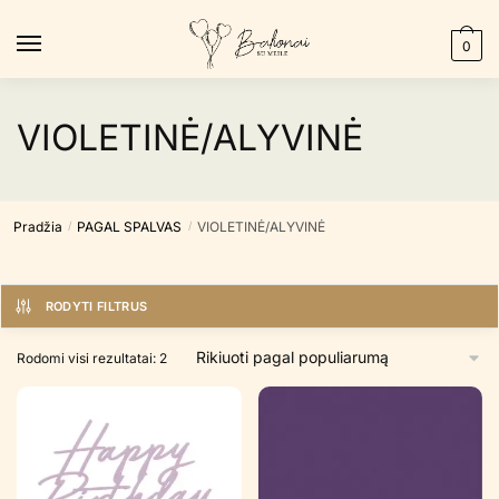
Skip
Skip
to
to
0
navigation
content
VIOLETINĖ/ALYVINĖ
Pradžia
PAGAL SPALVAS
VIOLETINĖ/ALYVINĖ
/
/
RODYTI FILTRUS
Rūšiuojama
Rodomi visi rezultatai: 2
pagal
populiarumą