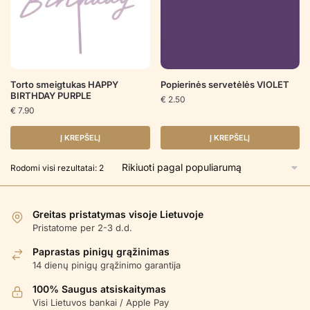
Torto smeigtukas HAPPY
Popierinės servetėlės VIOLET
BIRTHDAY PURPLE
€
2.50
€
7.90
Į KREPŠELĮ
Į KREPŠELĮ
Rūšiuojama
Rodomi visi rezultatai: 2
pagal
populiarumą
Greitas pristatymas visoje Lietuvoje
Pristatome per 2-3 d.d.
Paprastas pinigų grąžinimas
14 dienų pinigų grąžinimo garantija
100% Saugus atsiskaitymas
Visi Lietuvos bankai / Apple Pay