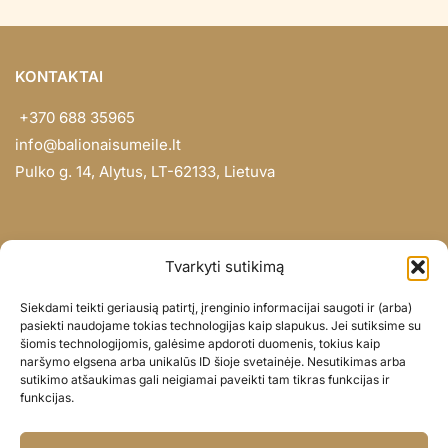
KONTAKTAI
+370 688 35965
info@balionaisumeile.lt
Pulko g. 14, Alytus, LT-62133, Lietuva
INFORMACIJA
Tvarkyti sutikimą
Apie mus
Siekdami teikti geriausią patirtį, įrenginio informacijai saugoti ir (arba)
Didmena
pasiekti naudojame tokias technologijas kaip slapukus. Jei sutiksime su
šiomis technologijomis, galėsime apdoroti duomenis, tokius kaip
Darbų portfolio
naršymo elgsena arba unikalūs ID šioje svetainėje. Nesutikimas arba
Privatumo politika
sutikimo atšaukimas gali neigiamai paveikti tam tikras funkcijas ir
funkcijas.
Parduotuvės politika
SOC. TINKLAI