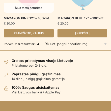
Šiuo metu neturime
MACARON PINK 12″ – 100vnt
MACARON BLUE 12″ – 100vnt
€
20.00
€
20.00
PRANEŠKITE, KAI BUS
Į KREPŠELĮ
Rūšiuojama
Rodomi visi rezultatai: 34
pagal
populiarumą
Greitas pristatymas visoje Lietuvoje
Pristatome per 2-3 d.d.
Paprastas pinigų grąžinimas
14 dienų pinigų grąžinimo garantija
100% Saugus atsiskaitymas
Visi Lietuvos bankai / Apple Pay