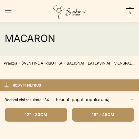
Skip
Skip
to
to
0
navigation
content
MACARON
Pradžia
ŠVENTINĖ ATRIBUTIKA
BALIONAI
LATEKSINIAI
VIENSPALVIAI
/
/
/
/
RODYTI FILTRUS
Rūšiuojama
Rodomi visi rezultatai: 34
pagal
populiarumą
12" - 30CM
18" - 45CM