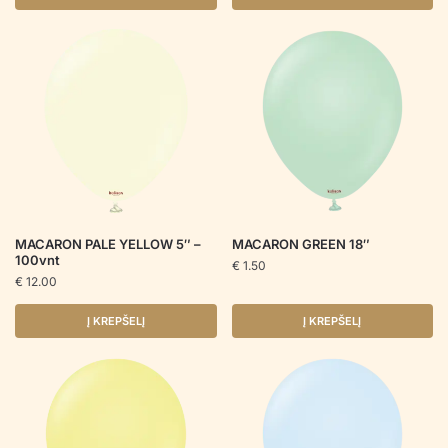
MACARON PALE YELLOW 5″ –
MACARON GREEN 18″
100vnt
€
1.50
€
12.00
Į KREPŠELĮ
Į KREPŠELĮ