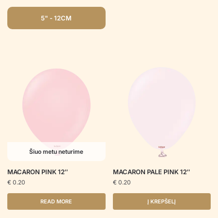
5" - 12CM
Šiuo metu neturime
MACARON PINK 12″
MACARON PALE PINK 12″
€
0.20
€
0.20
READ MORE
Į KREPŠELĮ