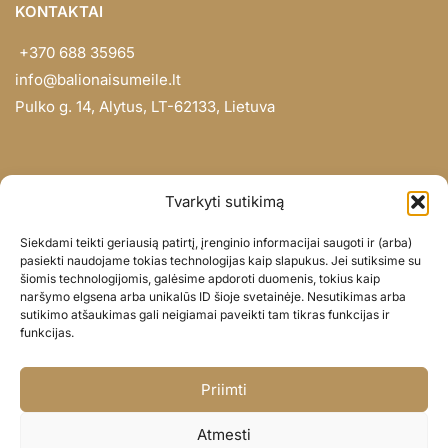
KONTAKTAI
+370 688 35965
info@balionaisumeile.lt
Pulko g. 14, Alytus, LT-62133, Lietuva
INFORMACIJA
Tvarkyti sutikimą
Apie mus
Siekdami teikti geriausią patirtį, įrenginio informacijai saugoti ir (arba)
Didmena
pasiekti naudojame tokias technologijas kaip slapukus. Jei sutiksime su
šiomis technologijomis, galėsime apdoroti duomenis, tokius kaip
Darbų portfolio
naršymo elgsena arba unikalūs ID šioje svetainėje. Nesutikimas arba
Privatumo politika
sutikimo atšaukimas gali neigiamai paveikti tam tikras funkcijas ir
funkcijas.
Parduotuvės politika
SOC. TINKLAI
Priimti
Facebook
Atmesti