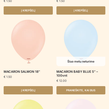
€
1.50
€
1.50
Į KREPŠELĮ
Į KREPŠELĮ
Šiuo metu neturime
MACARON SALMON 18″
MACARON BABY BLUE 5″ –
100vnt
€
1.50
€
12.00
Į KREPŠELĮ
PRANEŠKITE, KAI BUS