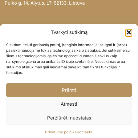
Pulko g. 14, Alytus, LT-62133, Lietuva
INFORMACIJA
Tvarkyti sutikimą
Apie mus
Siekdami teikti geriausią patirtį, įrenginio informacijai saugoti ir (arba)
Didmena
pasiekti naudojame tokias technologijas kaip slapukus. Jei sutiksime su
šiomis technologijomis, galėsime apdoroti duomenis, tokius kaip
Darbų portfolio
naršymo elgsena arba unikalūs ID šioje svetainėje. Nesutikimas arba
Privatumo politika
sutikimo atšaukimas gali neigiamai paveikti tam tikras funkcijas ir
funkcijas.
Parduotuvės politika
SOC. TINKLAI
Priimti
Facebook
Atmesti
Instagram
Peržiūrėti nuostatas
© BALIONAISUMEILE 2024
Privatumo politika
Kontaktai