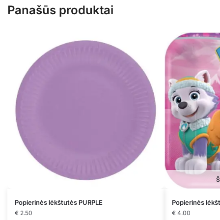
Panašūs produktai
Š
Popierinės lėkštutės PURPLE
Popierinės lėk
€
2.50
€
4.00