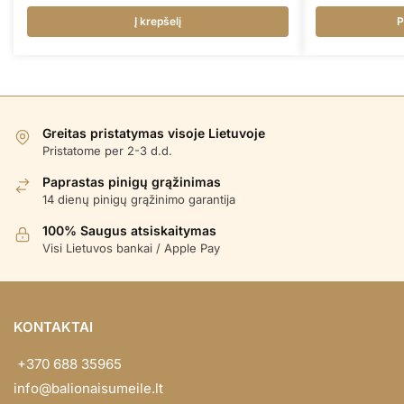
Į krepšelį
P
Greitas pristatymas visoje Lietuvoje
Pristatome per 2-3 d.d.
Paprastas pinigų grąžinimas
14 dienų pinigų grąžinimo garantija
100% Saugus atsiskaitymas
Visi Lietuvos bankai / Apple Pay
KONTAKTAI
+370 688 35965
info@balionaisumeile.lt