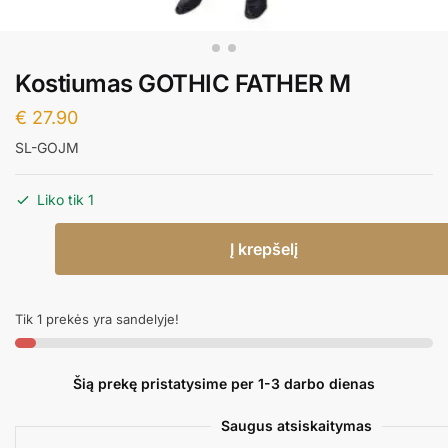
Kostiumas GOTHIC FATHER M
€
27.90
SL-GOJM
Liko tik 1
produkto
Į krepšelį
kiekis:
Kostiumas
GOTHIC
Tik 1 prekės yra sandelyje!
FATHER
M
Šią prekę pristatysime per 1-3 darbo dienas
Saugus atsiskaitymas