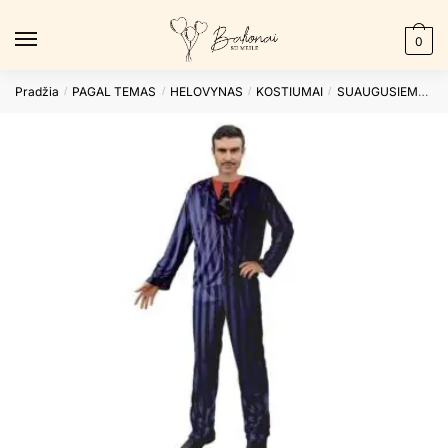
Skip
Skip
to
to
0
navigation
content
Pradžia
PAGAL TEMAS
HELOVYNAS
KOSTIUMAI
SUAUGUSIEMS
K
/
/
/
/