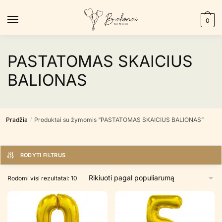
Skip
Skip
to
to
0
navigation
content
PASTATOMAS SKAICIUS
BALIONAS
Pradžia
Produktai su žymomis “PASTATOMAS SKAICIUS BALIONAS”
/
RODYTI FILTRUS
Rūšiuojama
Rodomi visi rezultatai: 10
pagal
populiarumą