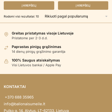
Į KREPŠELĮ
Į KREPŠELĮ
Rūšiuojama
Rodomi visi rezultatai: 10
pagal
populiarumą
Greitas pristatymas visoje Lietuvoje
Pristatome per 2-3 d.d.
Paprastas pinigų grąžinimas
14 dienų pinigų grąžinimo garantija
100% Saugus atsiskaitymas
Visi Lietuvos bankai / Apple Pay
KONTAKTAI
+370 688 35965
info@balionaisumeile.lt
Pulko g. 14, Alytus, LT-62133, Lietuva